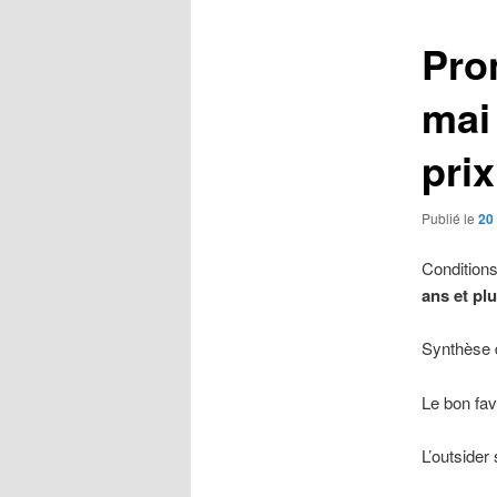
Pro
mai
prix
Publié le
20
Conditions
ans et pl
Synthèse d
Le bon fav
L’outsider