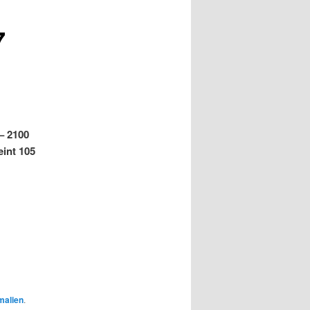
7
– 2100
eint 105
malien
.