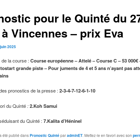
nostic pour le Quinté du 2
n à Vincennes – prix Eva
juin 2025
 de la course :
Course européenne – Attelé – Course C – 53 000€ 
tostart grande piste – Pour juments de 4 et 5 ans n’ayant pas att
ains
es pronostics de la presse :
2-3-4-7-12-6-1-10
ori du Quinté
:
2.Koh Samui
 séduisant du Quinté :
7.Kalita d’Héninel
a été publié dans
Pronostic Quinté
par
adminET
. Mettez-le en favori avec son
per