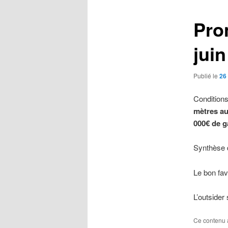
Pro
jui
Publié le
26 
Conditions
mètres au
000€ de g
Synthèse d
Le bon fav
L’outsider
Ce contenu 